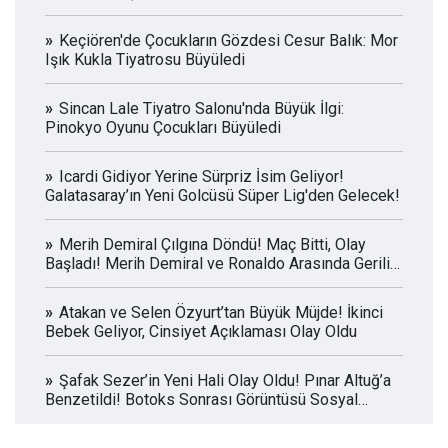
Keçiören'de Çocukların Gözdesi Cesur Balık: Mor
Işık Kukla Tiyatrosu Büyüledi
Sincan Lale Tiyatro Salonu'nda Büyük İlgi:
Pinokyo Oyunu Çocukları Büyüledi
Icardi Gidiyor Yerine Sürpriz İsim Geliyor!
Galatasaray’ın Yeni Golcüsü Süper Lig'den Gelecek!
Merih Demiral Çılgına Döndü! Maç Bitti, Olay
Başladı! Merih Demiral ve Ronaldo Arasında Gerilim
Kameralara Yansıdı!
Atakan ve Selen Özyurt’tan Büyük Müjde! İkinci
Bebek Geliyor, Cinsiyet Açıklaması Olay Oldu
Şafak Sezer’in Yeni Hali Olay Oldu! Pınar Altuğ’a
Benzetildi! Botoks Sonrası Görüntüsü Sosyal
Medyayı İkiye Böldü