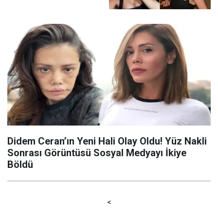
Olay Sözler! “Rol İçin
Ne Gerekirse Yaparım”
Açıklaması Gündem
Oldu
Didem Ceran’ın Yeni Hali Olay Oldu! Yüz Nakli
Sonrası Görüntüsü Sosyal Medyayı İkiye
Böldü
<