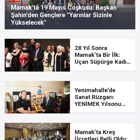
Mamak’ta 19 Mayıs Coşkusu: Başkan
Şahin’den Gençlere "Yarınlar Sizinle
Yükselecek"
28 Yıl Sonra
Mamak’ta Bir İlk:
Uçan Süpürge Kadın
Filmleri Festivali
Kapılarını Açtı
Yenimahalle’de
Sanat Rüzgarı:
YENİMEK Yılsonu
Sergisi Kapılarını
Açtı
Mamak’ta Kreş
Ücretleri Belli Oldu: