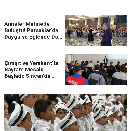
Anneler Matinede
Buluştu! Pursaklar’da
Duygu ve Eğlence Dolu
Özel Program
Çimşit ve Yenikent’te
Bayram Mesaisi
Başladı: Sincan’da
Güvenli Kurban İçin
Ekipler Sahada