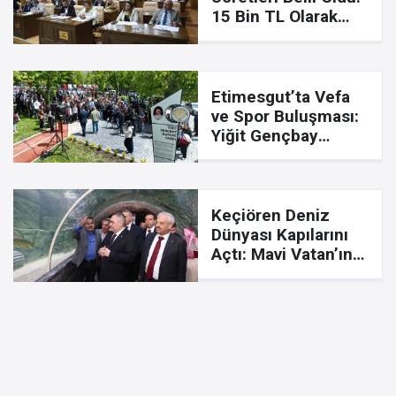
15 Bin TL Olarak
Onaylandı
Etimesgut’ta Vefa
ve Spor Buluşması:
Yiğit Gençbay
Kaykay Parkı Açıldı
Keçiören Deniz
Dünyası Kapılarını
Açtı: Mavi Vatan’ın
Gizemli Canlıları
Ankara’da!