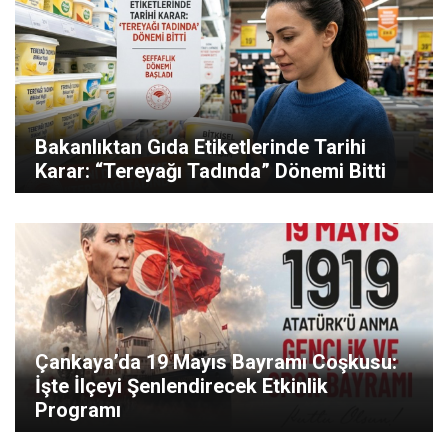
Bakanlıktan Gıda Etiketlerinde Tarihi
Karar: “Tereyağı Tadında” Dönemi Bitti
Çankaya’da 19 Mayıs Bayramı Coşkusu:
İşte İlçeyi Şenlendirecek Etkinlik
Programı