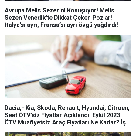
Avrupa Melis Sezen'ni Konuşuyor! Melis
Sezen Venedik'te Dikkat Çeken Pozlar!
İtalya’sı ayrı, Fransa’sı ayrı övgü yağdırdı!
Dacia,- Kia, Skoda, Renault, Hyundai, Citroen,
Seat ÖTV'siz Fiyatlar Açıklandı! Eylül 2023
ÖTV Muafiyetsiz Araç Fiyatları Ne Kadar? İşte
Sıfır Araç Listesi ve Fiyatı...