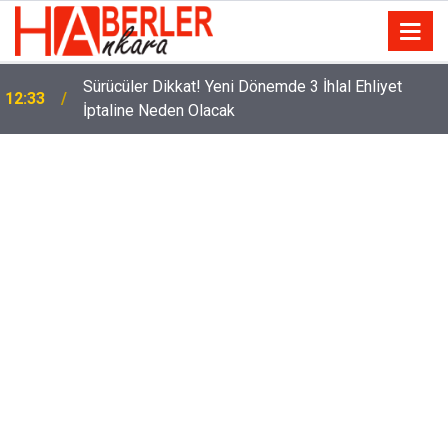
Eminevim, Katılımevim, Fuzulev ve Birevim İçin Yeni
12:13
Karar! Teslim Süresi Uzadı, Ödeme Kuralları Değişti