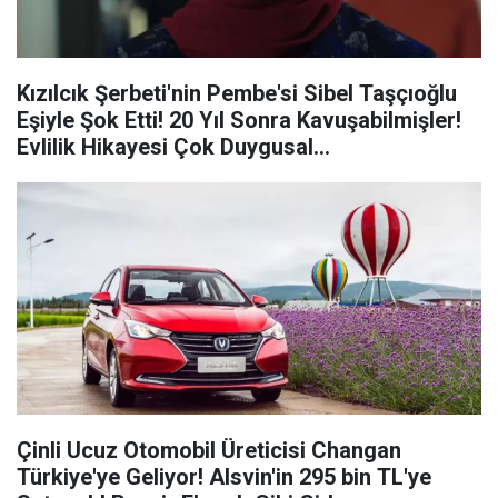
Kızılcık Şerbeti'nin Pembe'si Sibel Taşçıoğlu
Eşiyle Şok Etti! 20 Yıl Sonra Kavuşabilmişler!
Evlilik Hikayesi Çok Duygusal...
Çinli Ucuz Otomobil Üreticisi Changan
Türkiye'ye Geliyor! Alsvin'in 295 bin TL'ye