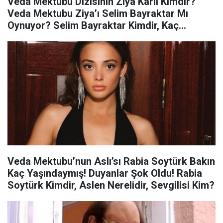
Veda Mektubu Dizisinin Ziya Karlı Kimdir?
Veda Mektubu Ziya’ı Selim Bayraktar Mı
Oynuyor? Selim Bayraktar Kimdir, Kaç
Yaşında, Ne Mezunu, Aslen Nerelidir?
Veda Mektubu’nun Aslı’sı Rabia Soytürk Bakın
Kaç Yaşındaymış! Duyanlar Şok Oldu! Rabia
Soytürk Kimdir, Aslen Nerelidir, Sevgilisi Kim?