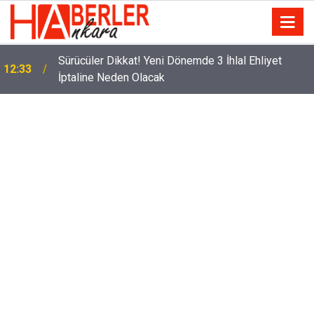
Eminevim, Katılımevim, Fuzulev ve Birevim İçin Yeni
12:13
Karar! Teslim Süresi Uzadı, Ödeme Kuralları Değişti