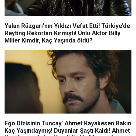
Yalan Rüzgarı’nın Yıldızı Vefat Etti! Türkiye’de
Reyting Rekorları Kırmıştı! Ünlü Aktör Billy
Miller Kimdir, Kaç Yaşında öldü?
Ego Dizisinin Tuncay' Ahmet Kayakesen Bakın
Kaç Yaşındaymış! Duyanlar Şaştı Kaldı! Ahmet