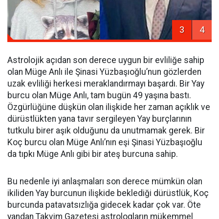
3
4
Astrolojik açıdan son derece uygun bir evliliğe sahip
olan Müge Anlı ile Şinasi Yüzbaşıoğlu’nun gözlerden
uzak evliliği herkesi meraklandırmayı başardı. Bir Yay
burcu olan Müge Anlı, tam bugün 49 yaşına bastı.
Özgürlüğüne düşkün olan ilişkide her zaman açıklık ve
dürüstlükten yana tavır sergileyen Yay burçlarının
tutkulu birer aşık olduğunu da unutmamak gerek. Bir
Koç burcu olan Müge Anlı’nın eşi Şinasi Yüzbaşıoğlu
da tıpkı Müge Anlı gibi bir ateş burcuna sahip.
Bu nedenle iyi anlaşmaları son derece mümkün olan
ikiliden Yay burcunun ilişkide beklediği dürüstlük, Koç
burcunda patavatsızlığa gidecek kadar çok var. Öte
yandan Takvim Gazetesi astrologların mükemmel