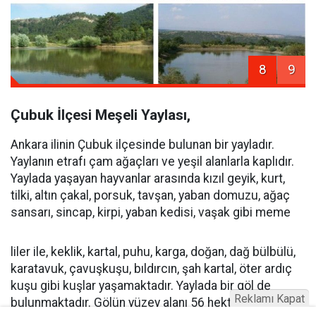
8
9
Çubuk İlçesi Meşeli Yaylası,
Ankara ilinin Çubuk ilçesinde bulunan bir yayladır.
Yaylanın etrafı çam ağaçları ve yeşil alanlarla kaplıdır.
Yaylada yaşayan hayvanlar arasında kızıl geyik, kurt,
tilki, altın çakal, porsuk, tavşan, yaban domuzu, ağaç
sansarı, sincap, kirpi, yaban kedisi, vaşak gibi meme
liler ile, keklik, kartal, puhu, karga, doğan, dağ bülbülü,
karatavuk, çavuşkuşu, bıldırcın, şah kartal, öter ardıç
kuşu gibi kuşlar yaşamaktadır. Yaylada bir göl de
Reklamı Kapat
bulunmaktadır. Gölün yüzey alanı 56 hektar, ortalama