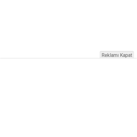
Reklamı Kapat
Köfteci Yusuf'ta Maaş 40 Bin TL Oldu