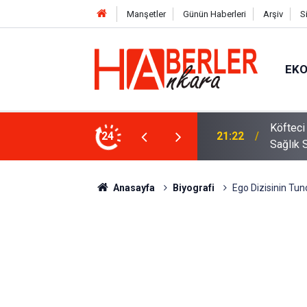
Manşetler
Günün Haberleri
Arşiv
S
EK
 Oldu 2026! Bayram Primi, Erzak Yardımı ve
24
12:33
Sürücül
Anasayfa
Biyografi
Ego Dizisinin Tu