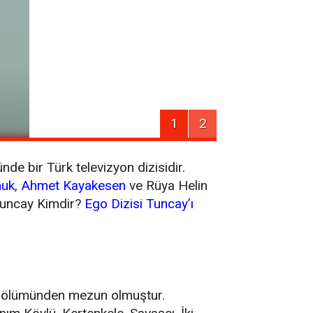
1
2
de bir Türk televizyon dizisidir.
muk
,
Ahmet Kayakesen
ve Rüya Helin
uncay Kimdir?
Ego Dizisi Tuncay’ı
t bölümünden mezun olmuştur.