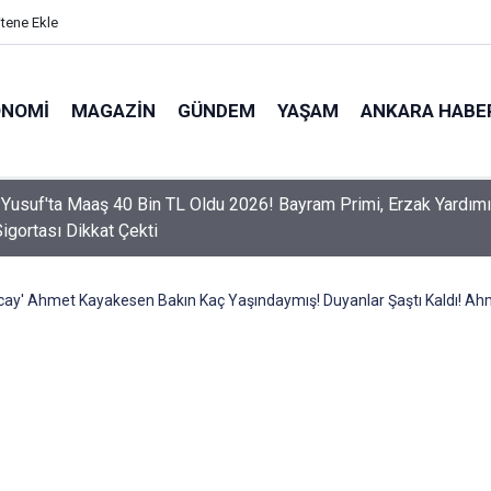
itene Ekle
ONOMI
MAGAZIN
GÜNDEM
YAŞAM
ANKARA HABE
er Dikkat! Yeni Dönemde 3 İhlal Ehliyet İptaline Neden Olacak
ncay' Ahmet Kayakesen Bakın Kaç Yaşındaymış! Duyanlar Şaştı Kaldı! A