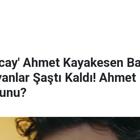
ncay' Ahmet Kayakesen B
anlar Şaştı Kaldı! Ahmet
zunu?