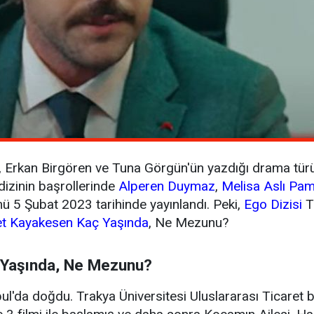
, Erkan Birgören ve Tuna Görgün'ün yazdığı drama türün
 dizinin başrollerinde
Alperen Duymaz
,
Melisa Aslı Pa
ümü 5 Şubat 2023 tarihinde yayınlandı. Peki,
Ego Dizisi
T
t Kayakesen Kaç Yaşında
, Ne Mezunu?
 Yaşında, Ne Mezunu?
ul'da doğdu. Trakya Üniversitesi Uluslararası Ticare