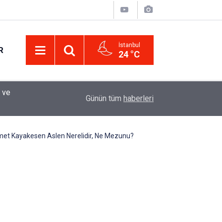
İstanbul
R
24 °C
Eminevim, Katılımevim, Fuzulev ve Birevim İçin 
12:13
Günün tüm
haberleri
Uzadı, Ödeme Kuralları Değişti
hmet Kayakesen Aslen Nerelidir, Ne Mezunu?