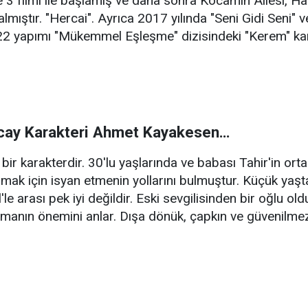
 3 filmi ile başlamış ve daha sonra Kocamın Ailesi, Han
 almıştır. "Hercai". Ayrıca 2017 yılında "Seni Gidi Seni"
2022 yapımı "Mükemmel Eşleşme" dizisindeki "Kerem" kar
ncay Karakteri Ahmet Kayakesen…
bir karakterdir. 30'lu yaşlarında ve babası Tahir'in or
mak için isyan etmenin yollarını bulmuştur. Küçük yaşta zo
'le arası pek iyi değildir. Eski sevgilisinden bir oğlu 
lmanın önemini anlar. Dışa dönük, çapkın ve güvenilmezd