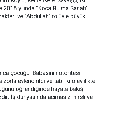
ım Köylü, Kertenkele, Savaşçı, İki
 ve 2018 yılında "Koca Bulma Sanatı"
akteri ve "Abdullah" rolüyle büyük
tanca çocuğu. Babasının otoritesi
rla evlendirildi ve tabii ki o evlilikte
olduğunu öğrendiğinde hayata bakış
ir. İş dünyasında acımasız, hırslı ve