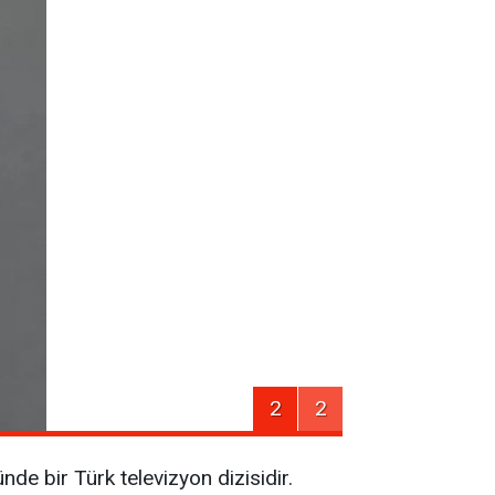
2
2
de bir Türk televizyon dizisidir.