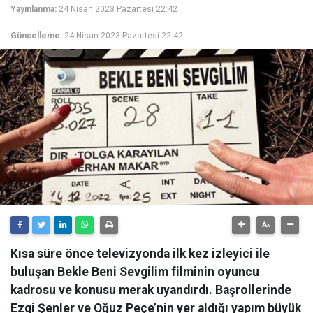
Yayınlanma:
24 Nisan 2023 Pazartesi 22:42
Güncelleme:
24 Nisan 2023 Pazartesi 22:42
Kısa süre önce televizyonda ilk kez izleyici ile
buluşan Bekle Beni Sevgilim filminin oyuncu
kadrosu ve konusu merak uyandırdı. Başrollerinde
Ezgi Şenler ve Oğuz Peçe’nin yer aldığı yapım büyük