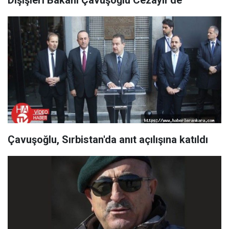
Dışişleri Bakanı Çavuşoğlu Cezayir'de
Çavuşoğlu, Sırbistan'da anıt açılışına katıldı