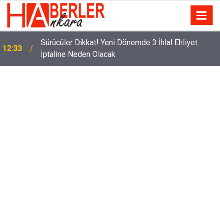
Eminevim, Katılımevim, Fuzulev ve Birevim İçin Yeni
12:13
Karar! Teslim Süresi Uzadı, Ödeme Kuralları Değişti