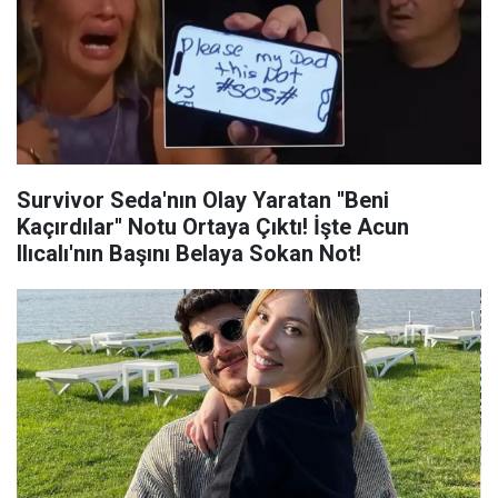
Survivor Seda'nın Olay Yaratan ''Beni
Kaçırdılar'' Notu Ortaya Çıktı! İşte Acun
Ilıcalı'nın Başını Belaya Sokan Not!