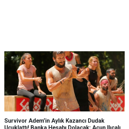
Survivor Adem’in Aylık Kazancı Dudak
Uçuklattı! Banka Hesabı Dolacak; Acun Ilıcalı