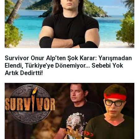
Survivor Onur Alp’ten Şok Karar: Yarışmadan
Elendi, Türkiye’ye Dönemiyor... Sebebi Yok
Artık Dedirtti!