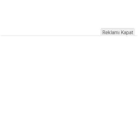
Reklamı Kapat
Köfteci Yusuf'ta Maaş 40 Bin TL Oldu
2026! Bayram Primi, Erzak Yardımı ve
Sağlık Sigortası Dikkat Çekti