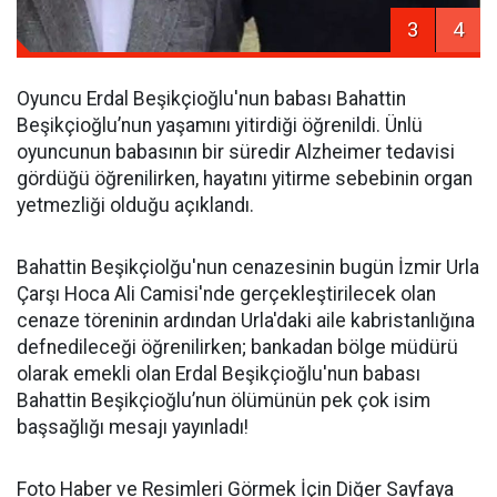
3
4
Oyuncu Erdal Beşikçioğlu'nun babası Bahattin
Beşikçioğlu’nun yaşamını yitirdiği öğrenildi. Ünlü
oyuncunun babasının bir süredir Alzheimer tedavisi
gördüğü öğrenilirken, hayatını yitirme sebebinin organ
yetmezliği olduğu açıklandı.
Bahattin Beşikçiolğu'nun cenazesinin bugün İzmir Urla
Çarşı Hoca Ali Camisi'nde gerçekleştirilecek olan
cenaze töreninin ardından Urla'daki aile kabristanlığına
defnedileceği öğrenilirken; bankadan bölge müdürü
olarak emekli olan Erdal Beşikçioğlu'nun babası
Bahattin Beşikçioğlu’nun ölümünün pek çok isim
başsağlığı mesajı yayınladı!
Foto Haber ve Resimleri Görmek İçin Diğer Sayfaya