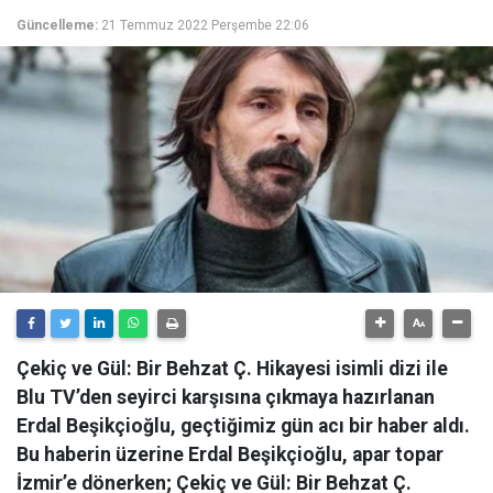
Güncelleme:
21 Temmuz 2022 Perşembe 22:06
Çekiç ve Gül: Bir Behzat Ç. Hikayesi isimli dizi ile
Blu TV’den seyirci karşısına çıkmaya hazırlanan
Erdal Beşikçioğlu, geçtiğimiz gün acı bir haber aldı.
Bu haberin üzerine Erdal Beşikçioğlu, apar topar
İzmir’e dönerken; Çekiç ve Gül: Bir Behzat Ç.