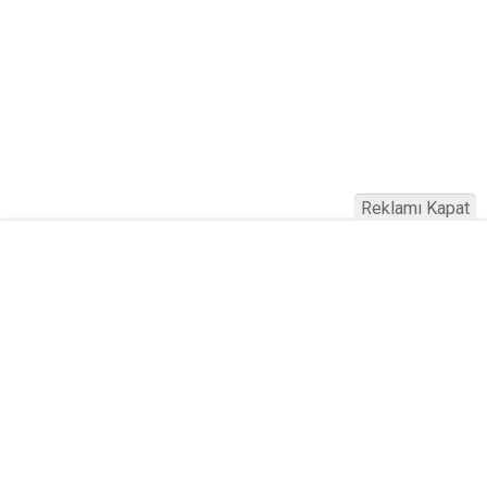
Reklamı Kapat
Köfteci Yusuf'ta Maaş 40 Bin TL Oldu