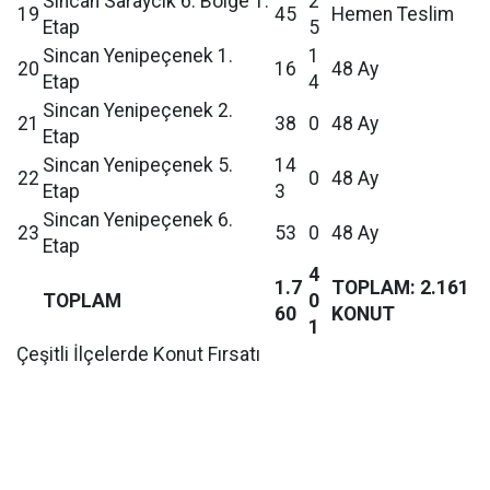
Sincan Saraycık 6. Bölge 1.
2
19
45
Hemen Teslim
Etap
5
Sincan Yenipeçenek 1.
1
20
16
48 Ay
Etap
4
Sincan Yenipeçenek 2.
21
38
0
48 Ay
Etap
Sincan Yenipeçenek 5.
14
22
0
48 Ay
Etap
3
Sincan Yenipeçenek 6.
23
53
0
48 Ay
Etap
4
1.7
TOPLAM: 2.161
TOPLAM
0
60
KONUT
1
Çeşitli İlçelerde Konut Fırsatı