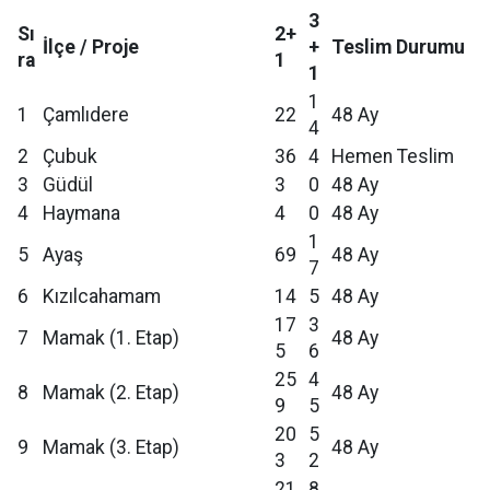
3
Sı
2+
İlçe / Proje
+
Teslim Durumu
ra
1
1
1
1
Çamlıdere
22
48 Ay
4
2
Çubuk
36
4
Hemen Teslim
3
Güdül
3
0
48 Ay
4
Haymana
4
0
48 Ay
1
5
Ayaş
69
48 Ay
7
6
Kızılcahamam
14
5
48 Ay
17
3
7
Mamak (1. Etap)
48 Ay
5
6
25
4
8
Mamak (2. Etap)
48 Ay
9
5
20
5
9
Mamak (3. Etap)
48 Ay
3
2
21
8