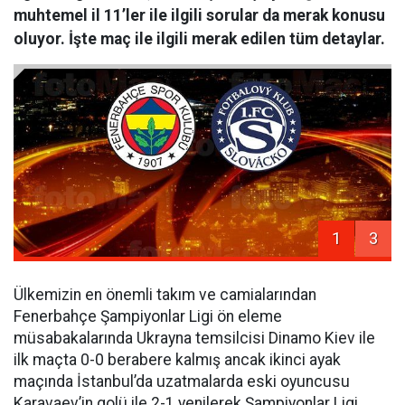
muhtemel il 11’ler ile ilgili sorular da merak konusu
oluyor. İşte maç ile ilgili merak edilen tüm detaylar.
1
3
Ülkemizin en önemli takım ve camialarından
Fenerbahçe Şampiyonlar Ligi ön eleme
müsabakalarında Ukrayna temsilcisi Dinamo Kiev ile
ilk maçta 0-0 berabere kalmış ancak ikinci ayak
maçında İstanbul’da uzatmalarda eski oyuncusu
Karavaev’in golü ile 2-1 yenilerek Şampiyonlar Ligi