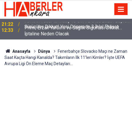
m
Sürücüler Dikkat! Yeni Dönemde 3 İhlal Ehliyet
12:33
İptaline Neden Olacak
Anasayfa
Dünya
Fenerbahçe Slovacko Maçı ne Zaman
Saat Kaçta Hangi Kanalda? Takımların İlk 11’leri Kimler? İşte UEFA
Avrupa Ligi Ön Eleme Maç Detayları…