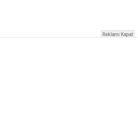
Reklamı Kapat
Köfteci Yusuf'ta Maaş 40 Bin TL Oldu
2026! Bayram Primi, Erzak Yardımı ve
Sağlık Sigortası Dikkat Çekti