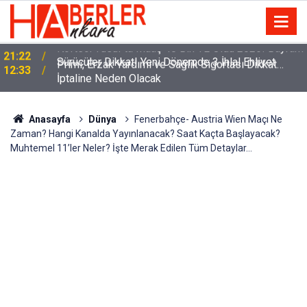
m
Sürücüler Dikkat! Yeni Dönemde 3 İhlal Ehliyet
12:33
İptaline Neden Olacak
Anasayfa
Dünya
Fenerbahçe- Austria Wien Maçı Ne
Zaman? Hangi Kanalda Yayınlanacak? Saat Kaçta Başlayacak?
Muhtemel 11’ler Neler? İşte Merak Edilen Tüm Detaylar…