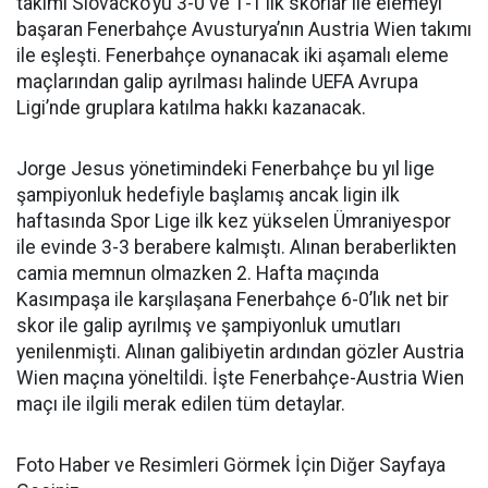
takımı Slovacko’yu 3-0 ve 1-1’lik skorlar ile elemeyi
başaran Fenerbahçe Avusturya’nın Austria Wien takımı
ile eşleşti. Fenerbahçe oynanacak iki aşamalı eleme
maçlarından galip ayrılması halinde UEFA Avrupa
Ligi’nde gruplara katılma hakkı kazanacak.
Jorge Jesus yönetimindeki Fenerbahçe bu yıl lige
şampiyonluk hedefiyle başlamış ancak ligin ilk
haftasında Spor Lige ilk kez yükselen Ümraniyespor
ile evinde 3-3 berabere kalmıştı. Alınan beraberlikten
camia memnun olmazken 2. Hafta maçında
Kasımpaşa ile karşılaşana Fenerbahçe 6-0’lık net bir
skor ile galip ayrılmış ve şampiyonluk umutları
yenilenmişti. Alınan galibiyetin ardından gözler Austria
Wien maçına yöneltildi. İşte Fenerbahçe-Austria Wien
maçı ile ilgili merak edilen tüm detaylar.
Foto Haber ve Resimleri Görmek İçin Diğer Sayfaya