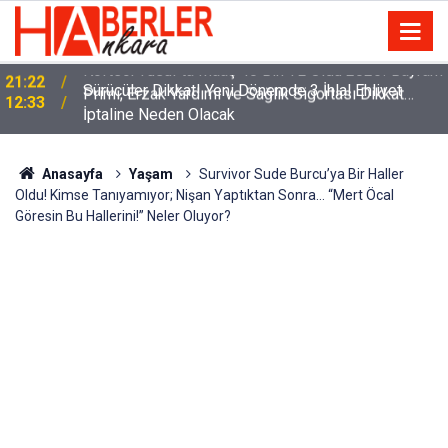
m
Sürücüler Dikkat! Yeni Dönemde 3 İhlal Ehliyet
12:33
İptaline Neden Olacak
Anasayfa
Yaşam
Survivor Sude Burcu’ya Bir Haller
Oldu! Kimse Tanıyamıyor; Nişan Yaptıktan Sonra… “Mert Öcal
Göresin Bu Hallerini!” Neler Oluyor?