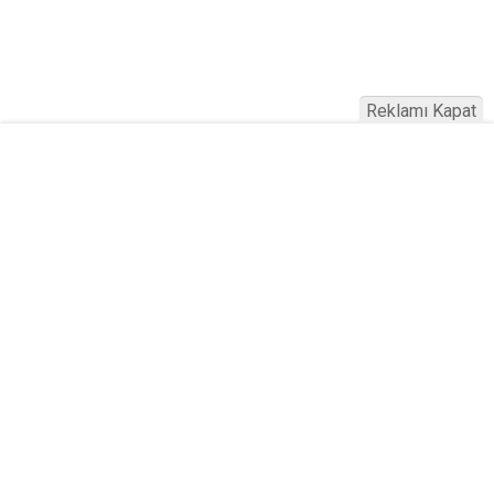
Reklamı Kapat
Köfteci Yusuf'ta Maaş 40 Bin TL Oldu
2026! Bayram Primi, Erzak Yardımı ve
Sağlık Sigortası Dikkat Çekti