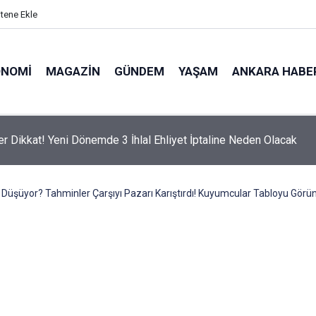
itene Ekle
ONOMI
MAGAZIN
GÜNDEM
YAŞAM
ANKARA HABE
er Dikkat! Yeni Dönemde 3 İhlal Ehliyet İptaline Neden Olacak
n Düşüyor? Tahminler Çarşıyı Pazarı Karıştırdı! Kuyumcular Tabloyu Görün