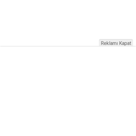
Reklamı Kapat
Köfteci Yusuf'ta Maaş 40 Bin TL Oldu
2026! Bayram Primi, Erzak Yardımı ve