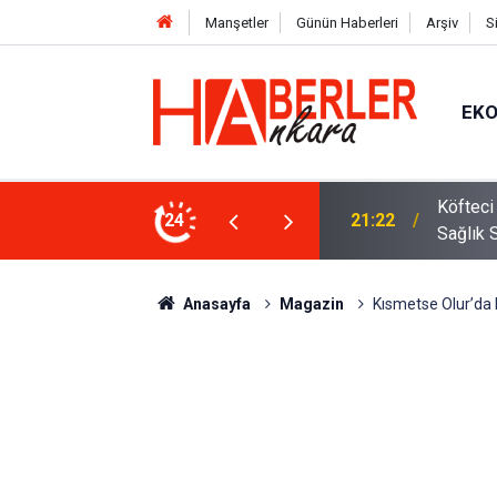
Manşetler
Günün Haberleri
Arşiv
S
EK
 Oldu 2026! Bayram Primi, Erzak Yardımı ve
24
12:33
Sürücül
Anasayfa
Magazin
Kısmetse Olur’da 