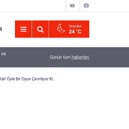
İstanbul
R
24 °C
Eminevim, Katılımevim, Fuzulev ve Birevim İçin 
12:13
Günün tüm
haberleri
Uzadı, Ödeme Kuralları Değişti
r! Öyle Bir Oyun Çevriliyor Ki…