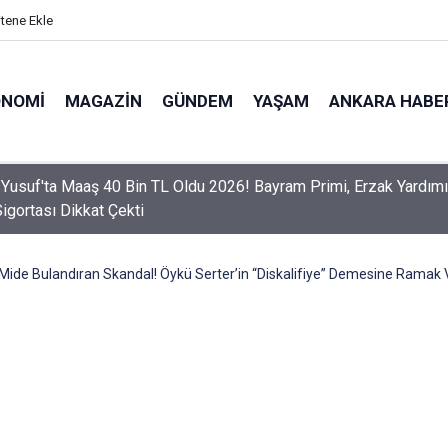
itene Ekle
ONOMI
MAGAZIN
GÜNDEM
YAŞAM
ANKARA HABE
er Dikkat! Yeni Dönemde 3 İhlal Ehliyet İptaline Neden Olacak
Mide Bulandıran Skandal! Öykü Serter’in “Diskalifiye” Demesine Ramak Va