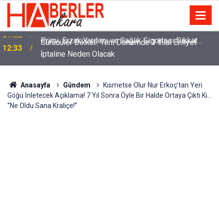
m
Sürücüler Dikkat! Yeni Dönemde 3 İhlal Ehliyet
12:33
İptaline Neden Olacak
Anasayfa
Gündem
Kısmetse Olur Nur Erkoç’tan Yeri
Göğü İnletecek Açıklama! 7 Yıl Sonra Öyle Bir Halde Ortaya Çıktı Ki…
“Ne Oldu Sana Kraliçe!”