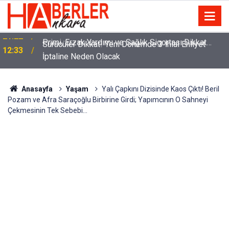
m
Sürücüler Dikkat! Yeni Dönemde 3 İhlal Ehliyet
12:33
İptaline Neden Olacak
Anasayfa
Yaşam
Yalı Çapkını Dizisinde Kaos Çıktı! Beril
Pozam ve Afra Saraçoğlu Birbirine Girdi; Yapımcının O Sahneyi
Çekmesinin Tek Sebebi…