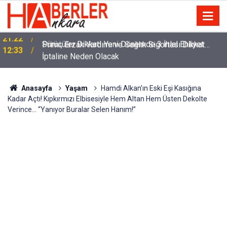
m
Sürücüler Dikkat! Yeni Dönemde 3 İhlal Ehliyet
12:33
İptaline Neden Olacak
Anasayfa
Yaşam
Hamdi Alkan’ın Eski Eşi Kasığına
Kadar Açtı! Kıpkırmızı Elbisesiyle Hem Altan Hem Üsten Dekolte
Verince… “Yanıyor Buralar Selen Hanım!”