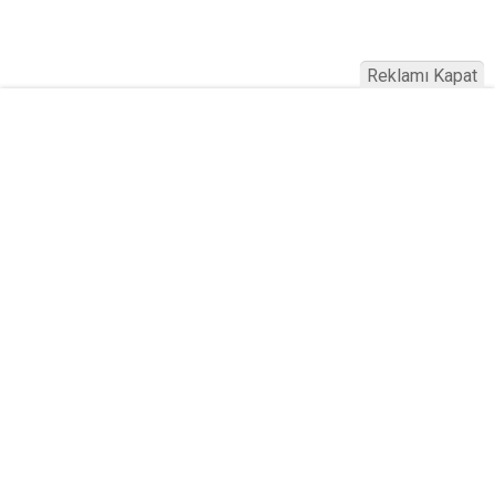
Reklamı Kapat
Köfteci Yusuf'ta Maaş 40 Bin TL Oldu
2026! Bayram Primi, Erzak Yardımı ve
Sağlık Sigortası Dikkat Çekti
Yayınlanma:
19 Temmuz 2026 Pazar 21:22