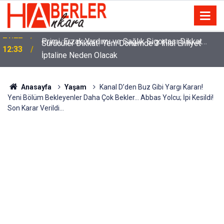
m
Sürücüler Dikkat! Yeni Dönemde 3 İhlal Ehliyet
12:33
İptaline Neden Olacak
Anasayfa
Yaşam
Kanal D’den Buz Gibi Yargı Kararı!
Yeni Bölüm Bekleyenler Daha Çok Bekler… Abbas Yolcu; İpi Kesildi!
Son Karar Verildi…