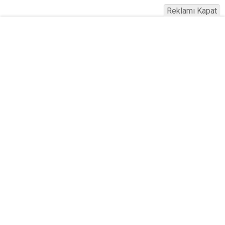
Reklamı Kapat
Köfteci Yusuf'ta Maaş 40 Bin TL Oldu
2026! Bayram Primi, Erzak Yardımı ve
Sağlık Sigortası Dikkat Çekti
Yayınlanma:
19 Temmuz 2026 Pazar 21:22