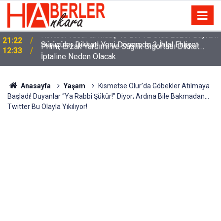
m
Sürücüler Dikkat! Yeni Dönemde 3 İhlal Ehliyet
12:33
İptaline Neden Olacak
Anasayfa
Yaşam
Kısmetse Olur’da Göbekler Atılmaya
Başladı! Duyanlar “Ya Rabbi Şükür!” Diyor; Ardına Bile Bakmadan…
Twitter Bu Olayla Yıkılıyor!