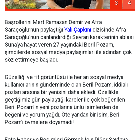
3
4
Başrollerini Mert Ramazan Demir ve Afra
Saraçoğlu’nun paylaştığı
Yalı Çapkını
dizisinde Afra
Saraçoğlu’nun canlandırdığı Seyran karakterinin ablası
Suna’ya hayat veren 27 yaşındaki Beril Pozam,
şimdilerde sosyal medya paylaşımları ile adından çok
söz ettirmeye başladı.
Güzelliği ve fit görüntüsü ile her an sosyal medya
kullanıcılarının gündeminde olan Beril Pozam, iddialı
pozları arasına bir yenisini daha ekledi. Özellikle
geçtiğimiz gün paylaştığı kareler ile çok beğenilen
Beril Pozam’ın yeni pozlarına ünlü isimlerden de
beğeni ve yorum yağdı. Öte yandan bir isim, Beril
Pozam’ı övmelere doyamadı!
Foto Haber ve Resimleri Görmek İçin Diğer Sayfaya