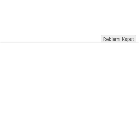
Reklamı Kapat
Köfteci Yusuf'ta Maaş 40 Bin TL Oldu
2026! Bayram Primi, Erzak Yardımı ve
Sağlık Sigortası Dikkat Çekti