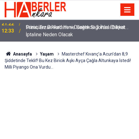
m
Sürücüler Dikkat! Yeni Dönemde 3 İhlal Ehliyet
12:33
İptaline Neden Olacak
Anasayfa
Yaşam
Masterchef Kıvanç’a Acun’dan 8,9
Şiddetinde Teklif! Bu Kez Biricik Aşkı Ayça Çağla Altunkaya İstedi!
Milli Piyango Ona Vurdu…