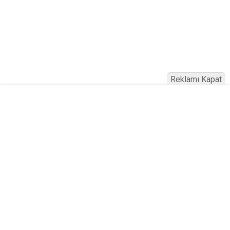
Reklamı Kapat
Köfteci Yusuf'ta Maaş 40 Bin TL Oldu
2026! Bayram Primi, Erzak Yardımı ve