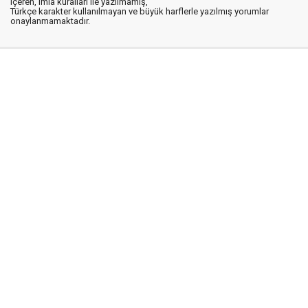
içeren, imla kuralları ile yazılmamış,
Türkçe karakter kullanılmayan ve büyük harflerle yazılmış yorumlar
onaylanmamaktadır.