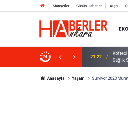
Manşetler
Günün Haberleri
Arşiv
S
EK
 Oldu 2026! Bayram Primi, Erzak Yardımı ve
24
12:33
Sürücül
Anasayfa
Yaşam
Survivor 2023 Murat