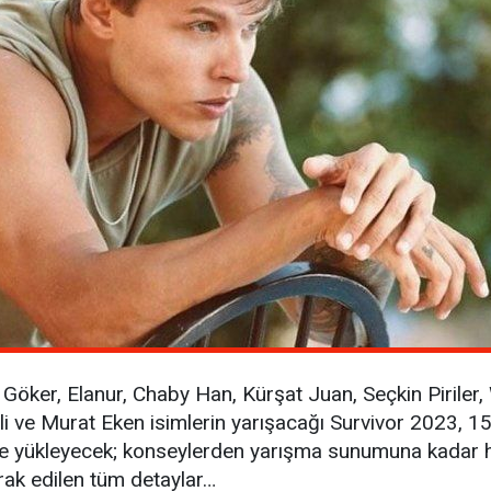
 Göker, Elanur, Chaby Han, Kürşat Juan, Seçkin Piriler
i ve Murat Eken isimlerin yarışacağı Survivor 2023, 15
ne yükleyecek; konseylerden yarışma sunumuna kadar h
erak edilen tüm detaylar…