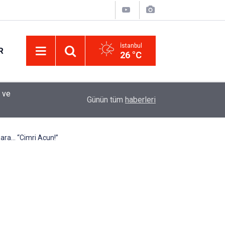
İstanbul
R
26 °C
Eminevim, Katılımevim, Fuzulev ve Birevim İçin 
12:13
Günün tüm
haberleri
Uzadı, Ödeme Kuralları Değişti
ara… “Cimri Acun!”