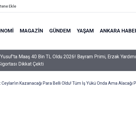
itene Ekle
ONOMI
MAGAZIN
GÜNDEM
YAŞAM
ANKARA HABE
er Dikkat! Yeni Dönemde 3 İhlal Ehliyet İptaline Neden Olacak
 Ceylan’ın Kazanacağı Para Belli Oldu! Tüm İş Yükü Onda Ama Alacağı P