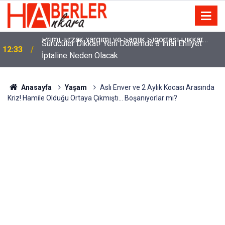
m
Sürücüler Dikkat! Yeni Dönemde 3 İhlal Ehliyet
12:33
İptaline Neden Olacak
Anasayfa
Yaşam
Aslı Enver ve 2 Aylık Kocası Arasında
Kriz! Hamile Olduğu Ortaya Çıkmıştı… Boşanıyorlar mı?