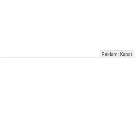
Reklamı Kapat
Köfteci Yusuf'ta Maaş 40 Bin TL Oldu