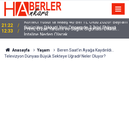
m
Sürücüler Dikkat! Yeni Dönemde 3 İhlal Ehliyet
12:33
İptaline Neden Olacak
Anasayfa
Yaşam
Beren Saat'in Ayağa Kaydırıldı...
Televizyon Dünyası Büyük Sekteye Uğradı! Neler Oluyor?