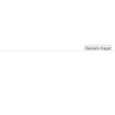
Reklamı Kapat
Köfteci Yusuf'ta Maaş 40 Bin TL Oldu