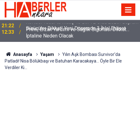
m
Sürücüler Dikkat! Yeni Dönemde 3 İhlal Ehliyet
12:33
İptaline Neden Olacak
Anasayfa
Yaşam
Yılın Aşk Bombası Survivor’da
Patladı! Nisa Bölükbaşı ve Batuhan Karacakaya… Öyle Bir Ele
Verdiler Ki…