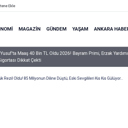
itene Ekle
ONOMI
MAGAZIN
GÜNDEM
YAŞAM
ANKARA HABE
er Dikkat! Yeni Dönemde 3 İhlal Ehliyet İptaline Neden Olacak
 Rezil Oldu! 85 Milyonun Diline Düştü; Eski Sevgilileri Kıs Kıs Gülüyor…