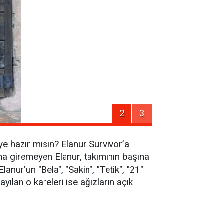
2
3
e hazır mısın? Elanur Survivor’a
ına giremeyen Elanur, takımının başına
nur’un "Bela", "Sakin", "Tetik", "21"
yılan o kareleri ise ağızların açık