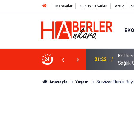
Manşetler
Günün Haberleri
Arşiv
S
EK
 Oldu 2026! Bayram Primi, Erzak Yardımı ve
24
12:33
Sürücül
Anasayfa
Yaşam
Survivor Elanur Büyük