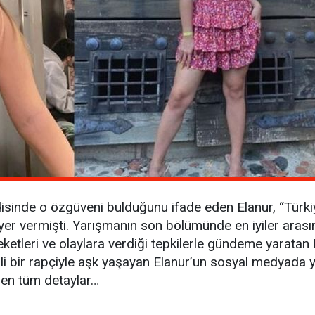
isinde o özgüveni bulduğunu ifade eden Elanur, “Türkiy
e yer vermişti. Yarışmanın son bölümünde en iyiler aras
etleri ve olaylara verdiği tepkilerle gündeme yaratan Ela
mli bir rapçiyle aşk yaşayan Elanur’un sosyal medyada ya
len tüm detaylar…