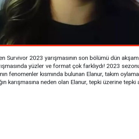
en Survivor 2023 yarışmasının son bölümü dün akşam e
 yarışmasında yüzler ve format çok farklıydı! 2023 sez
n fenomenler kısmında bulunan Elanur, takım oylamasıy
ığın karışmasına neden olan Elanur, tepki üzerine tepki 