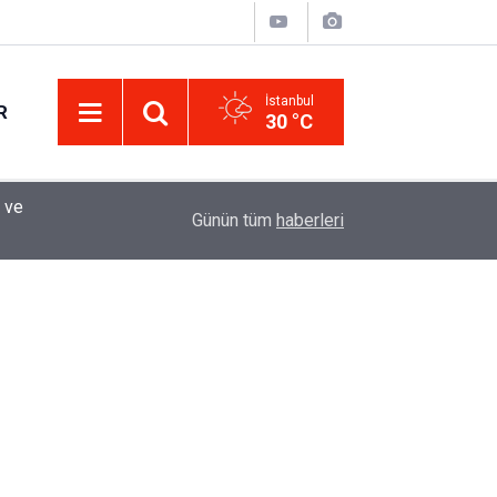
İstanbul
R
30 °C
Eminevim, Katılımevim, Fuzulev ve Birevim İçin 
12:13
Günün tüm
haberleri
Uzadı, Ödeme Kuralları Değişti