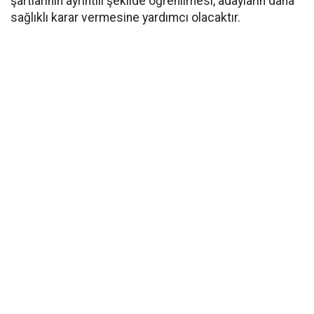
şartlarının ayrıntılı şekilde öğrenilmesi, adayların daha
sağlıklı karar vermesine yardımcı olacaktır.