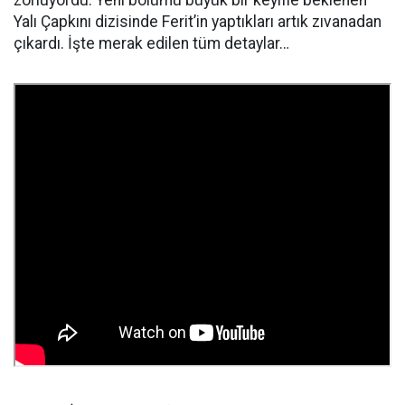
zorluyordu. Yeni bölümü büyük bir keyifle beklenen
Yalı Çapkını dizisinde Ferit’in yaptıkları artık zıvanadan
çıkardı. İşte merak edilen tüm detaylar…