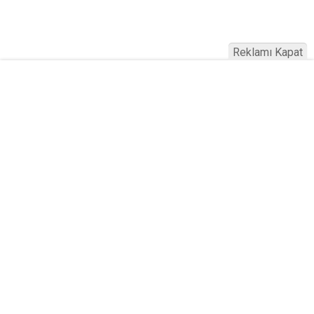
Reklamı Kapat
Köfteci Yusuf'ta Maaş 40 Bin TL Oldu
2026! Bayram Primi, Erzak Yardımı ve
Sağlık Sigortası Dikkat Çekti
Yayınlanma:
19 Temmuz 2026 Pazar 21:22