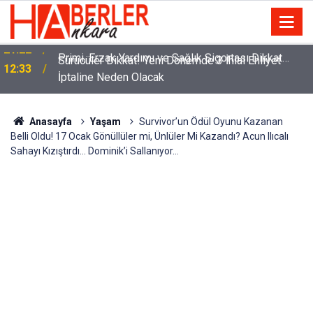
m
Sürücüler Dikkat! Yeni Dönemde 3 İhlal Ehliyet
12:33
İptaline Neden Olacak
Anasayfa
Yaşam
Survivor’un Ödül Oyunu Kazanan
Belli Oldu! 17 Ocak Gönüllüler mi, Ünlüler Mi Kazandı? Acun Ilıcalı
Sahayı Kızıştırdı... Dominik’i Sallanıyor…