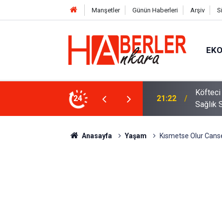
Manşetler
Günün Haberleri
Arşiv
S
EK
 Oldu 2026! Bayram Primi, Erzak Yardımı ve
24
12:33
Sürücül
Anasayfa
Yaşam
Kısmetse Olur Cansel