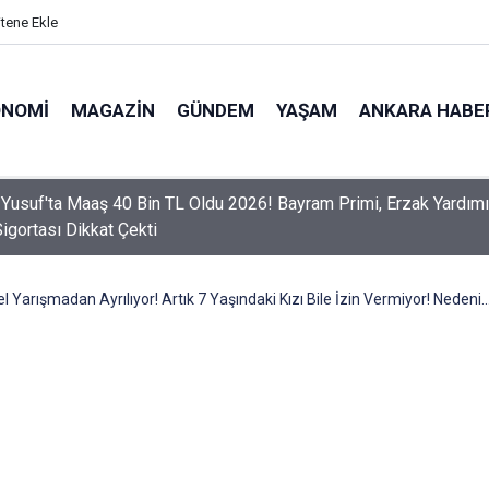
itene Ekle
ONOMI
MAGAZIN
GÜNDEM
YAŞAM
ANKARA HABE
er Dikkat! Yeni Dönemde 3 İhlal Ehliyet İptaline Neden Olacak
 Yarışmadan Ayrılıyor! Artık 7 Yaşındaki Kızı Bile İzin Vermiyor! Nedeni..