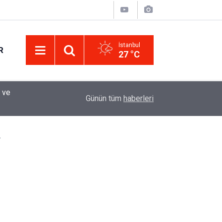
İstanbul
R
27 °C
Eminevim, Katılımevim, Fuzulev ve Birevim İçin 
12:13
Günün tüm
haberleri
Uzadı, Ödeme Kuralları Değişti
.