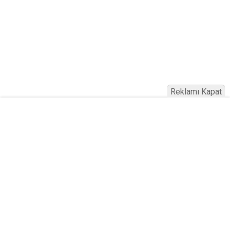
Reklamı Kapat
Köfteci Yusuf'ta Maaş 40 Bin TL Oldu