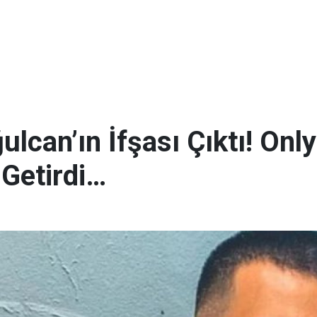
lcan’ın İfşası Çıktı! Onl
 Getirdi…