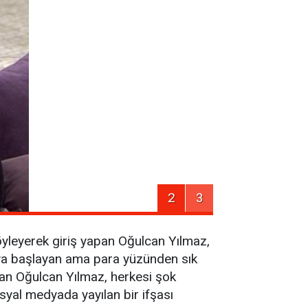
2
3
söyleyerek giriş yapan Oğulcan Yılmaz,
ya başlayan ama para yüzünden sık
alan Oğulcan Yılmaz, herkesi şok
osyal medyada yayılan bir ifşası