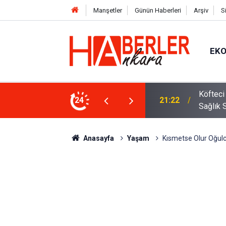
Manşetler
Günün Haberleri
Arşiv
S
EK
 Oldu 2026! Bayram Primi, Erzak Yardımı ve
24
12:33
Sürücül
Anasayfa
Yaşam
Kısmetse Olur Oğulca