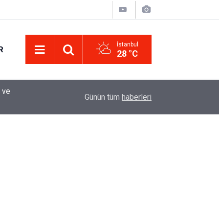
İstanbul
R
28 °C
Eminevim, Katılımevim, Fuzulev ve Birevim İçin 
12:13
Günün tüm
haberleri
Uzadı, Ödeme Kuralları Değişti