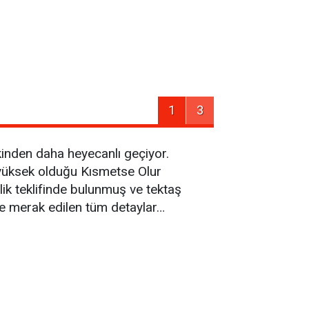
1
3
inden daha heyecanlı geçiyor.
p yüksek olduğu Kısmetse Olur
lik teklifinde bulunmuş ve tektaş
İşte merak edilen tüm detaylar…