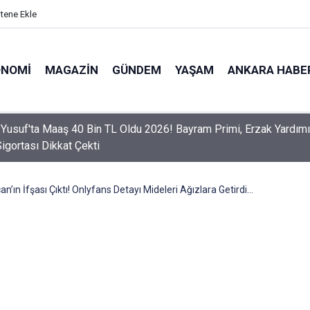
itene Ekle
ONOMI
MAGAZIN
GÜNDEM
YAŞAM
ANKARA HABE
er Dikkat! Yeni Dönemde 3 İhlal Ehliyet İptaline Neden Olacak
n’ın İfşası Çıktı! Onlyfans Detayı Mideleri Ağızlara Getirdi…