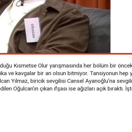
nduğu Kısmetse Olur yarışmasında her bölüm bir öncek
ntrika ve kavgalar bir an olsun bitmiyor. Tansiyonun he
an Yılmaz, biricik sevgilisi Cansel Ayanoğlu’na sevgili
ilen Oğulcan’ın çıkan ifşası ise ağızları açık bıraktı. 