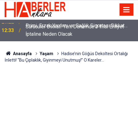
m
Sürücüler Dikkat! Yeni Dönemde 3 İhlal Ehliyet
12:33
İptaline Neden Olacak
Anasayfa
Yaşam
Hadise’nin Göğüs Dekoltesi Ortalığı
İnletti! “Bu Çıplaklık, Giyinmeyi Unutmuş!” O Kareler…