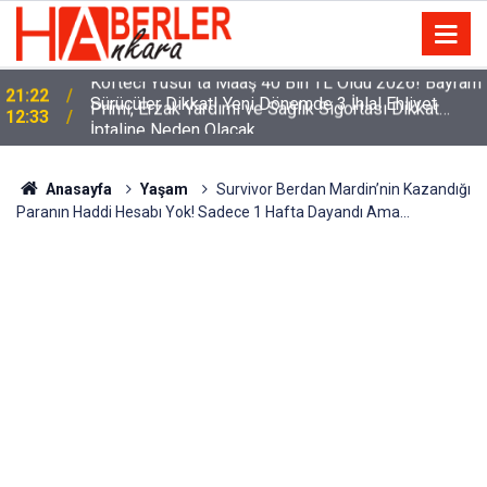
m
Sürücüler Dikkat! Yeni Dönemde 3 İhlal Ehliyet
12:33
İptaline Neden Olacak
Anasayfa
Yaşam
Survivor Berdan Mardin’nin Kazandığı
Paranın Haddi Hesabı Yok! Sadece 1 Hafta Dayandı Ama…