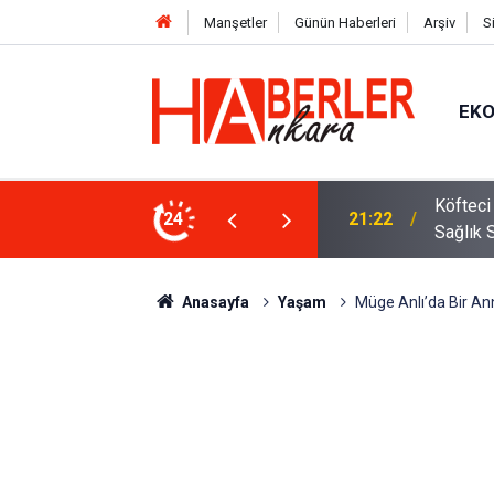
Manşetler
Günün Haberleri
Arşiv
S
EK
 Oldu 2026! Bayram Primi, Erzak Yardımı ve
24
12:33
Sürücül
Anasayfa
Yaşam
Müge Anlı’da Bir Ann