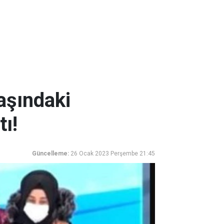
aşındaki
ı!
Güncelleme:
26 Ocak 2023 Perşembe 21:45