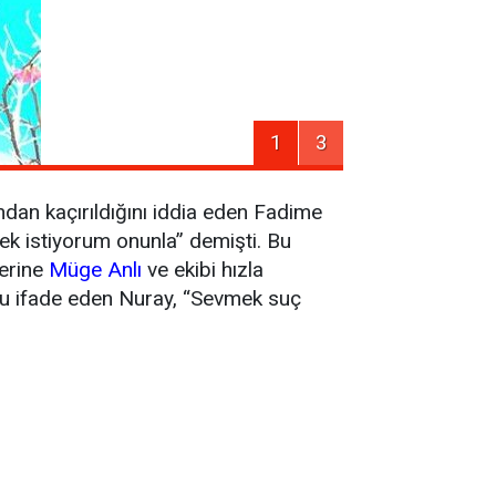
1
3
ından kaçırıldığını iddia eden Fadime
k istiyorum onunla” demişti. Bu
zerine
Müge Anlı
ve ekibi hızla
unu ifade eden Nuray, “Sevmek suç