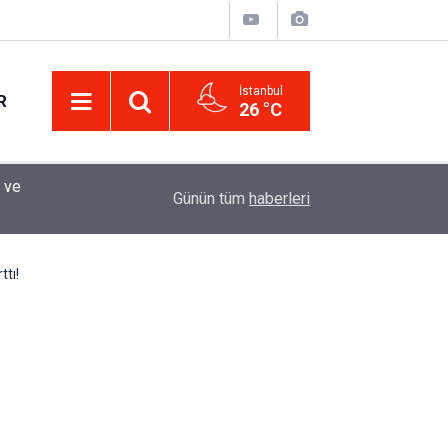
İstanbul
R
26 °C
Eminevim, Katılımevim, Fuzulev ve Birevim İçin 
12:13
Günün tüm
haberleri
Uzadı, Ödeme Kuralları Değişti
tı!