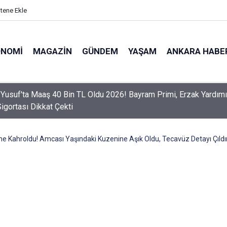
itene Ekle
ONOMI
MAGAZIN
GÜNDEM
YAŞAM
ANKARA HABE
er Dikkat! Yeni Dönemde 3 İhlal Ehliyet İptaline Neden Olacak
e Kahroldu! Amcası Yaşındaki Kuzenine Aşık Oldu, Tecavüz Detayı Çıldırt