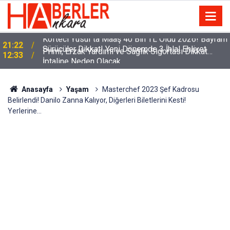
m
Sürücüler Dikkat! Yeni Dönemde 3 İhlal Ehliyet
12:33
İptaline Neden Olacak
Anasayfa
Yaşam
Masterchef 2023 Şef Kadrosu
Belirlendi! Danilo Zanna Kalıyor, Diğerleri Biletlerini Kesti!
Yerlerine…