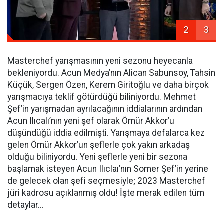
2
3
Masterchef yarışmasının yeni sezonu heyecanla
bekleniyordu. Acun Medya’nın Alican Sabunsoy, Tahsin
Küçük, Sergen Özen, Kerem Giritoğlu ve daha birçok
yarışmacıya teklif götürdüğü biliniyordu. Mehmet
Şef’in yarışmadan ayrılacağının iddialarının ardından
Acun Ilıcalı’nın yeni şef olarak Ömür Akkor’u
düşündüğü iddia edilmişti. Yarışmaya defalarca kez
gelen Ömür Akkor’un şeflerle çok yakın arkadaş
olduğu biliniyordu. Yeni şeflerle yeni bir sezona
başlamak isteyen Acun Ilıclaı’nın Somer Şef’in yerine
de gelecek olan şefi seçmesiyle; 2023 Masterchef
jüri kadrosu açıklanmış oldu! İşte merak edilen tüm
detaylar…