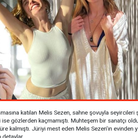
şmasına katılan Melis Sezen, sahne şovuyla seyircileri 
i ise gözlerden kaçmamıştı. Muhteşem bir sanatçı old
 süre kalmıştı. Jüriyi mest eden Melis Sezen’in evinden
m detaylar…