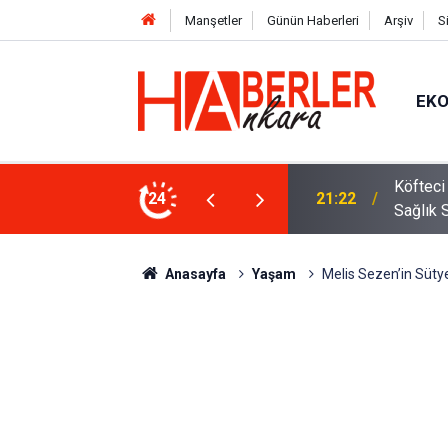
Manşetler
Günün Haberleri
Arşiv
S
EK
 Oldu 2026! Bayram Primi, Erzak Yardımı ve
24
12:33
Sürücül
Anasayfa
Yaşam
Melis Sezen’in Sütye