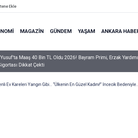
itene Ekle
ONOMI
MAGAZIN
GÜNDEM
YAŞAM
ANKARA HABE
er Dikkat! Yeni Dönemde 3 İhlal Ehliyet İptaline Neden Olacak
nli Ev Kareleri Yangın Gibi… “Ülkenin En Güzel Kadını!” İncecik Bedeniyle