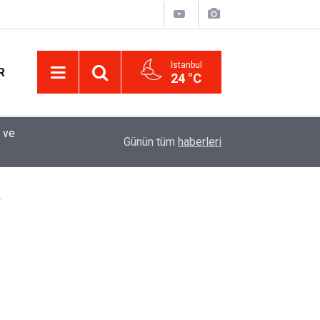
İstanbul
R
24 °C
Eminevim, Katılımevim, Fuzulev ve Birevim İçin 
12:13
Günün tüm
haberleri
Uzadı, Ödeme Kuralları Değişti
…