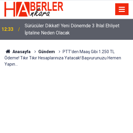
m
Sürücüler Dikkat! Yeni Dönemde 3 İhlal Ehliyet
12:33
İptaline Neden Olacak
Anasayfa
Gündem
PTT’den Maaş Gibi 1.250 TL
Ödeme! Tıkır Tıkır Hesaplarınıza Yatacak! Başvurunuzu Hemen
Yapın…