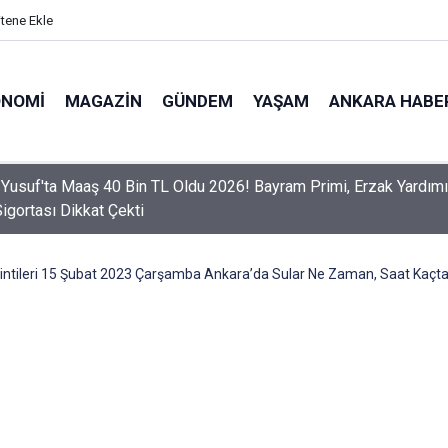
itene Ekle
ONOMI
MAGAZIN
GÜNDEM
YAŞAM
ANKARA HABE
er Dikkat! Yeni Dönemde 3 İhlal Ehliyet İptaline Neden Olacak
ntileri 15 Şubat 2023 Çarşamba Ankara’da Sular Ne Zaman, Saat Kaçta G