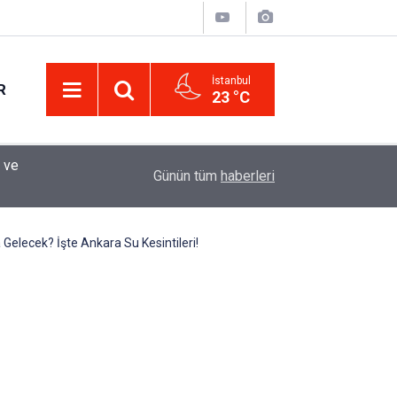
İstanbul
R
23 °C
Eminevim, Katılımevim, Fuzulev ve Birevim İçin 
12:13
Günün tüm
haberleri
Uzadı, Ödeme Kuralları Değişti
elecek? İşte Ankara Su Kesintileri!