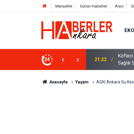
Manşetler
Günün Haberleri
Arşiv
S
EK
 Oldu 2026! Bayram Primi, Erzak Yardımı ve
24
12:33
Sürücül
Anasayfa
Yaşam
ASKİ Ankara Su Kesi