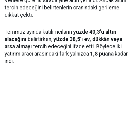
Verilere göre ilk sırada yine altın yer aldı. Ancak altını
tercih edeceğini belirtenlerin oranındaki gerileme
dikkat çekti.
Temmuz ayında katılımcıların
yüzde 40,3’ü altın
alacağını
belirtirken,
yüzde 38,5’i ev, dükkân veya
arsa almayı
tercih edeceğini ifade etti. Böylece iki
yatırım aracı arasındaki fark yalnızca
1,8 puana
kadar
indi.