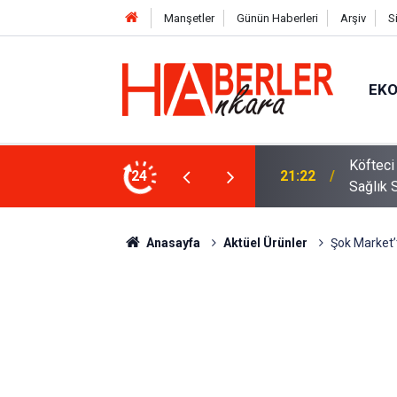
Manşetler
Günün Haberleri
Arşiv
S
EK
 Oldu 2026! Bayram Primi, Erzak Yardımı ve
24
12:33
Sürücül
Anasayfa
Aktüel Ürünler
Şok Market’t