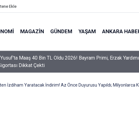
itene Ekle
ONOMI
MAGAZIN
GÜNDEM
YAŞAM
ANKARA HABE
er Dikkat! Yeni Dönemde 3 İhlal Ehliyet İptaline Neden Olacak
en İzdiham Yaratacak İndirim! Az Önce Duyurusu Yapıldı; Milyonlarca Kişiy