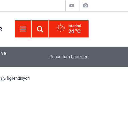
İstanbul
R
24 °C
Eminevim, Katılımevim, Fuzulev ve Birevim İçin 
12:13
Günün tüm
haberleri
Uzadı, Ödeme Kuralları Değişti
i İlgilendiriyor!