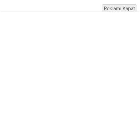
Reklamı Kapat
Köfteci Yusuf'ta Maaş 40 Bin TL Oldu
2026! Bayram Primi, Erzak Yardımı ve
Sağlık Sigortası Dikkat Çekti
Yayınlanma:
19 Temmuz 2026 Pazar 21:22