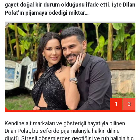
gayet doğal bir durum olduğunu ifade etti. İşte Dilan
Polat’ın pijamaya ödediği miktar…
1
3
Kendine ait markaları ve gösterişli hayatıyla bilinen
Dilan Polat, bu seferde pijamalarıyla halkın diline
düştü. Stresli dönemlerden geçtiğini ve ruh halinin hiç