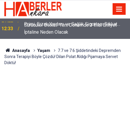
m
Sürücüler Dikkat! Yeni Dönemde 3 İhlal Ehliyet
12:33
İptaline Neden Olacak
Anasayfa
Yaşam
7.7 ve 7.6 Şiddetindeki Depremden
Sonra Terapiyi Böyle Çözdü! Dilan Polat Aldığı Pijamaya Servet
Döktü!